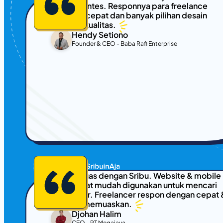
sistem kontes. Responnya para freelance
desainer cepat dan banyak pilihan desain
yang berkualitas.
Hendy Setiono
Founder & CEO - Baba Rafi Enterprise
Sangat puas dengan Sribu. Website & mobile
app sangat mudah digunakan untuk mencari
freelancer. Freelancer respon dengan cepat 
hasilnya memuaskan.
Djohan Halim
CEO - PT Megajaya