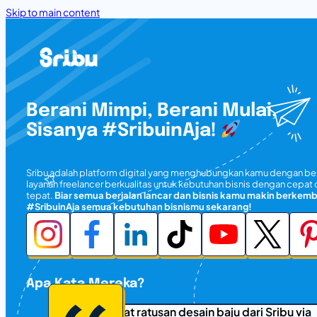
Skip to main content
Berani Mimpi, Berani Mulai,
Sisanya #SribuinAja!
Sribu adalah platform digital yang menghubungkan kamu dengan be
layanan freelancer berkualitas untuk kebutuhan bisnis dengan cepat
tepat.
Biar semua berjalan lancar dan bisnis kamu makin berkem
#SribuinAja semua kebutuhan bisnismu sekarang!
Apa Kata Mereka?
Kami dapat ratusan desain baju dari Sribu via