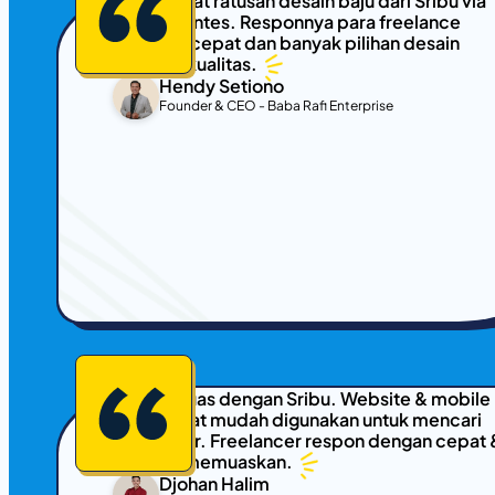
Kami dapat ratusan desain baju dari Sribu via
sistem kontes. Responnya para freelance
desainer cepat dan banyak pilihan desain
yang berkualitas.
Hendy Setiono
Founder & CEO - Baba Rafi Enterprise
Sangat puas dengan Sribu. Website & mobile
app sangat mudah digunakan untuk mencari
freelancer. Freelancer respon dengan cepat 
hasilnya memuaskan.
Djohan Halim